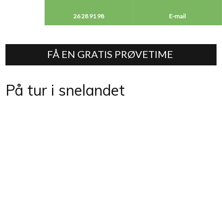
26 28 91 98​
E-mail
FÅ EN GRATIS PRØVETIME ​
På tur i snelandet