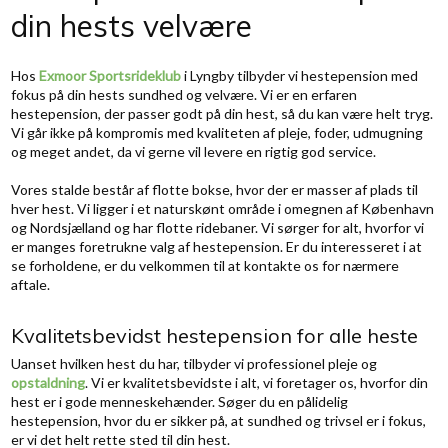
din hests velvære​
​​Hos
Exmoor Sportsrideklub
i Lyngby tilbyder vi hestepension med
fokus på din hests sundhed og velvære. Vi er en erfaren
hestepension, der passer godt på din hest, så du kan være helt tryg.
Vi går ikke på kompromis med kvaliteten af pleje, foder, udmugning
og meget andet, da vi gerne vil levere en rigtig god service.
Vores stalde består af flotte bokse, hvor der er masser af plads til
hver hest. Vi ligger i et naturskønt område i omegnen af København
og Nordsjælland og har flotte ridebaner. Vi sørger for alt, hvorfor vi
er manges foretrukne valg af hestepension. Er du interesseret i at
se forholdene, er du velkommen til at kontakte os for nærmere
aftale.
Kvalitetsbevidst hestepension for alle heste
Uanset hvilken hest du har, tilbyder vi professionel pleje og
opstaldning
. Vi er kvalitetsbevidste i alt, vi foretager os, hvorfor din
hest er i gode menneskehænder. Søger du en pålidelig
hestepension, hvor du er sikker på, at sundhed og trivsel er i fokus,
er vi det helt rette sted til din hest.