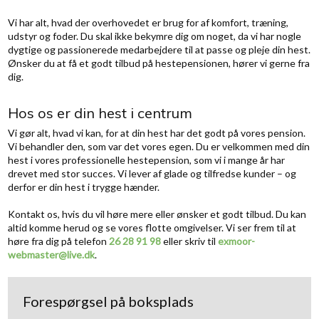
​Vi har alt, hvad der overhovedet er brug for af komfort, træning,
udstyr og foder. Du skal ikke bekymre dig om noget, da vi har nogle
dygtige og passionerede medarbejdere til at passe og pleje din hest.
Ønsker du at få et godt tilbud på hestepensionen, hører vi gerne fra
dig.
Hos os er din hest i centrum
Vi gør alt, hvad vi kan, for at din hest har det godt på vores pension.
Vi behandler den, som var det vores egen. Du er velkommen med din
hest i vores professionelle hestepension, som vi i mange år har
drevet med stor succes. Vi lever af glade og tilfredse kunder – og
derfor er din hest i trygge hænder.
Kontakt os, hvis du vil høre mere eller ønsker et godt tilbud. Du kan
altid komme herud og se vores flotte omgivelser. Vi ser frem til at
høre fra dig på telefon
26 28 91 98
eller skriv til
exmoor-
webmaster@live.dk
.​
Forespørgsel på boksplads​