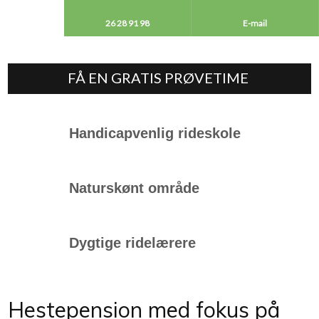
26 28 91 98​
E-mail
FÅ EN GRATIS PRØVETIME ​
Handicapvenlig rideskole
Naturskønt område
Dygtige ridelærere​​
Hestepension med fokus på